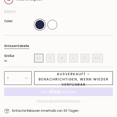
€89,00
Color
Grössentabelle
Größe
XS
S
M
L
XL
XXL
XS
AUSVERKAUFT –
1
BENACHRICHTIGEN, WENN WIEDER
VERFÜGBAR
Weitere Bezahlmöglichkeiten
Einfache Retouren innerhalb von 30 Tagen