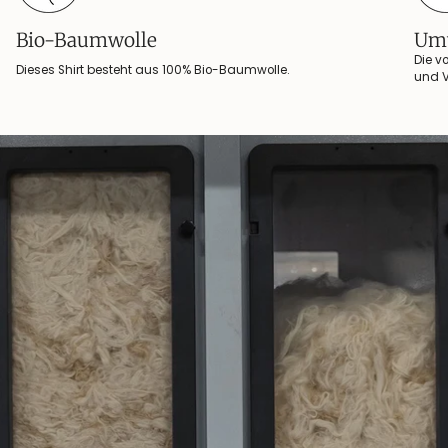
Bio-Baumwolle
Umw
Die v
Dieses Shirt besteht aus 100% Bio-Baumwolle.
und V