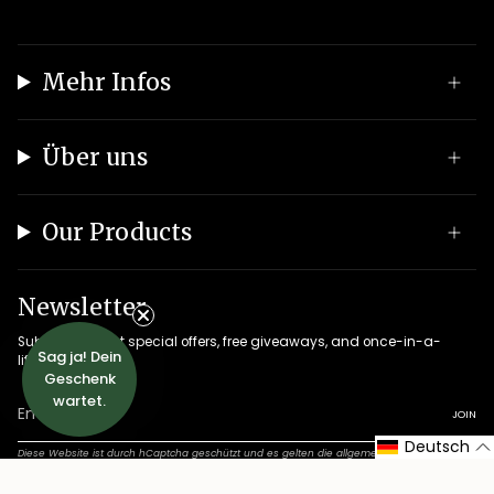
Mehr Infos
Über uns
Our Products
Newsletter
Subscribe to get special offers, free giveaways, and once-in-a-
Sag ja! Dein
lifetime deals.
Geschenk
wartet.
JOIN
Deutsch
Diese Website ist durch hCaptcha geschützt und es gelten die
allgemeinen
Geschäftsbedingungen
und
Datenschutzbestimmungen
von hCaptcha.